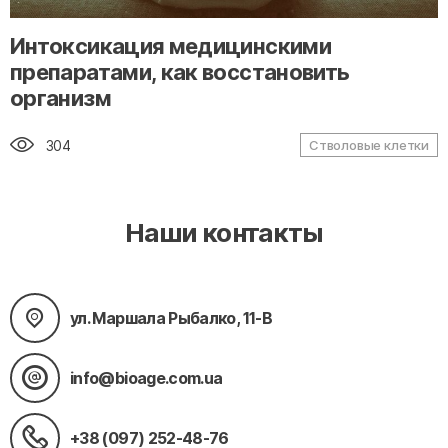
" alt="loading" class="img-responsive"/>
Интоксикация медицинскими
препаратами, как восстановить
организм
304
Стволовые клетки
Наши контакты
ул. Маршала Рыбалко, 11-В
info@bioage.com.ua
+38 (097) 252-48-76