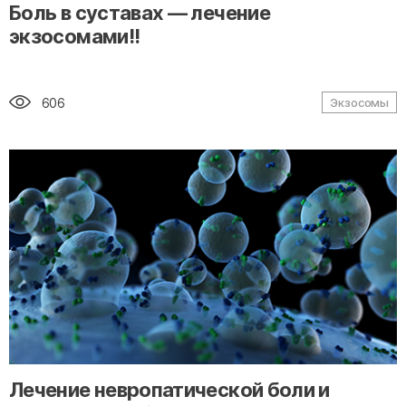
" alt="loading" class="img-responsive"/>
Боль в суставах — лечение
экзосомами!!
606
Экзосомы
" alt="loading" class="img-responsive"/>
Лечение невропатической боли и