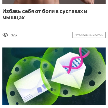
" alt="loading" class="img-responsive"/>
Избавь себя от боли в суставах и
мышцах
328
Стволовые клетки