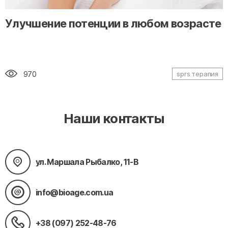
" alt="loading" class="img-responsive"/>
Улучшение потенции в любом возрасте
970
sprs терапия
Наши контакты
ул. Маршала Рыбалко, 11-В
info@bioage.com.ua
+38 (097) 252-48-76