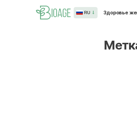
Здоровье ж
RU
Метк