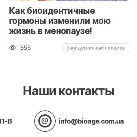
" alt="loading" class="img-responsive"/>
Как биоидентичные
гормоны изменили мою
жизнь в менопаузе!
355
биоидентичные пеллеты
Наши контакты
11-В
info@bioage.com.ua