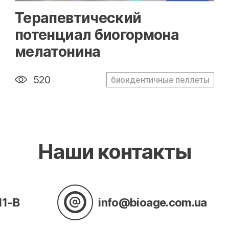
" alt="loading" class="img-responsive"/>
Терапевтический
потенциал биогормона
мелатонина
520
биоидентичные пеллеты
Наши контакты
11-В
info@bioage.com.ua