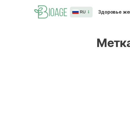
Здоровье ж
RU
Метк