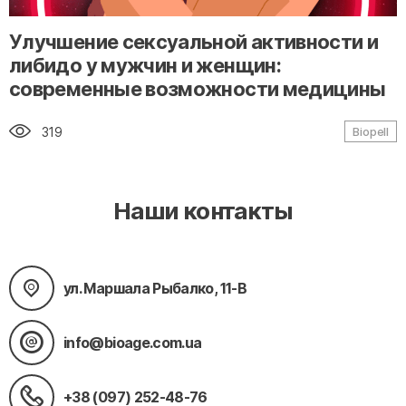
" alt="loading" class="img-responsive"/>
Улучшение сексуальной активности и
либидо у мужчин и женщин:
современные возможности медицины
319
Biopell
Наши контакты
ул. Маршала Рыбалко, 11-В
info@bioage.com.ua
+38 (097) 252-48-76