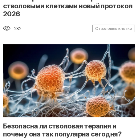
стволовыми клетками новый протокол
2026
282
Стволовые клетки
" alt="loading" class="img-responsive"/>
Безопасна ли стволовая терапия и
почему она так популярна сегодня?