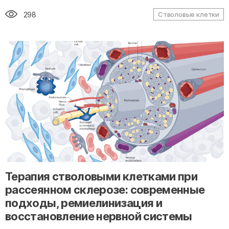
298
Стволовые клетки
" alt="loading" class="img-responsive"/>
Терапия стволовыми клетками при
рассеянном склерозе: современные
подходы, ремиелинизация и
восстановление нервной системы