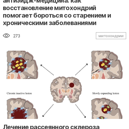
антиэйдж-медицина: как
восстановление митохондрий
помогает бороться со старением и
хроническими заболеваниями
273
митохондрии
" alt="loading" class="img-responsive"/>
Лечение рассеянного склероза