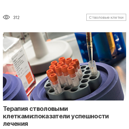
312
Стволовые клетки
" alt="loading" class="img-responsive"/>
Терапия стволовыми
клетками:показатели успешности
лечения