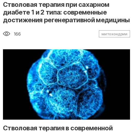
" alt="loading" class="img-responsive"/>
Стволовая терапия при сахарном
диабете 1 и 2 типа: современные
достижения регенеративной медицины
166
митохондрии
" alt="loading" class="img-responsive"/>
Стволовая терапия в современной