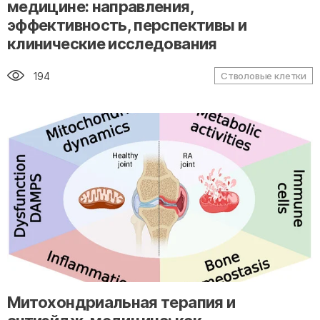
медицине: направления,
эффективность, перспективы и
клинические исследования
194
Стволовые клетки
" alt="loading" class="img-responsive"/>
Митохондриальная терапия и