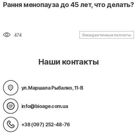
" alt="loading" class="img-responsive"/>
Рання менопауза до 45 лет, что делать?
474
биоидентичные пеллеты
Наши контакты
ул. Маршала Рыбалко, 11-В
info@bioage.com.ua
+38 (097) 252-48-76