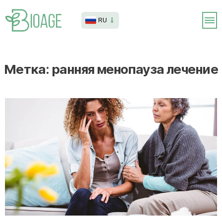
RU
Метка:
ранняя менопауза лечение