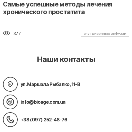
" alt="loading" class="img-responsive"/>
Самые успешные методы лечения
хронического простатита
377
внутривенные инфузии
Наши контакты
ул. Маршала Рыбалко, 11-В
info@bioage.com.ua
+38 (097) 252-48-76