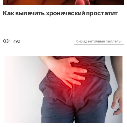
" alt="loading" class="img-responsive"/>
Как вылечить хронический простатит
492
биоидентичные пеллеты