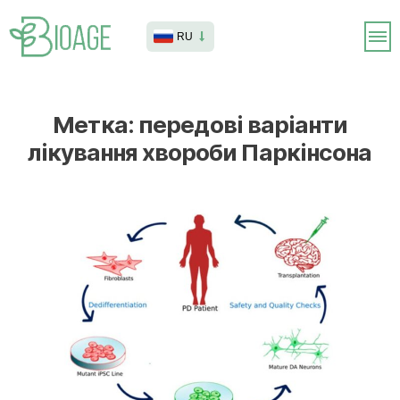
RU
Метка:
передові варіанти
лікування хвороби Паркінсона