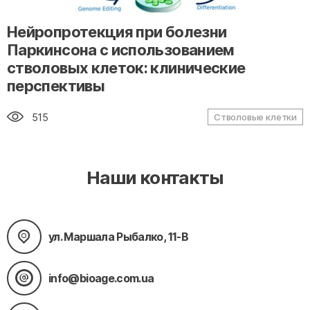
" alt="loading" class="img-responsive"/>
Нейропротекция при болезни
Паркинсона с использованием
стволовых клеток: клинические
перспективы
515
Стволовые клетки
Наши контакты
ул. Маршала Рыбалко, 11-В
info@bioage.com.ua