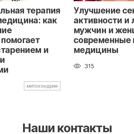
g-responsive"/>
" alt="loading" class="img-
льная терапия
Улучшение се
медицина: как
активности и 
ние
мужчин и жен
 помогает
современные 
старением и
медицины
и
315
ми
митохондрии
Наши контакты