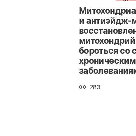
" alt="loading" class="im
Митохондриа
и антиэйдж-
восстановле
митохондрий
бороться со 
хроническим
заболевания
283