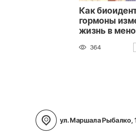
" alt="loading" class="im
Как биоиден
гормоны изм
жизнь в мено
364
ул. Маршала Рыбалко, 