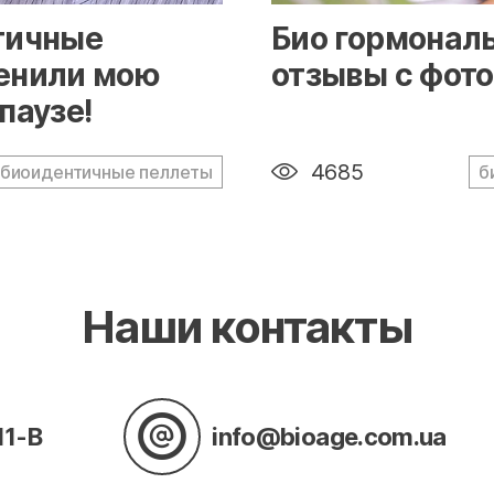
g-responsive"/>
" alt="loading" class="img-
тичные
Био гормонал
енили мою
отзывы с фото
паузе!
4685
биоидентичные пеллеты
б
Наши контакты
11-В
info@bioage.com.ua