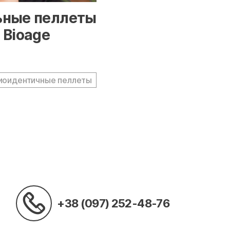
responsive"/>
ьные пеллеты
 Bioage
иоидентичные пеллеты
+38 (097) 252-48-76