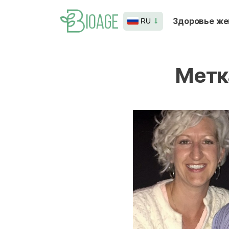
Здоровье ж
RU
Метк