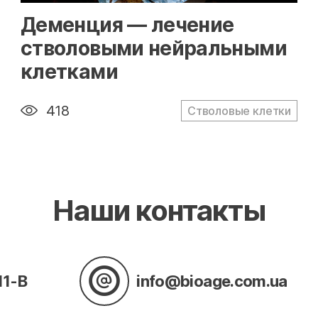
" alt="loading" class="img-responsive"/>
Деменция — лечение
стволовыми нейральными
клетками
418
Стволовые клетки
Наши контакты
11-В
info@bioage.com.ua