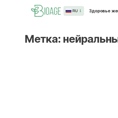
Здоровье ж
RU
Метка:
нейральны