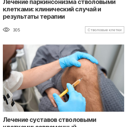
Лечение паркинсонизма стволовыми
клетками: клинический случай и
результаты терапии
305
Стволовые клетки
" alt="loading" class="img-responsive"/>
Лечение суставов стволовыми