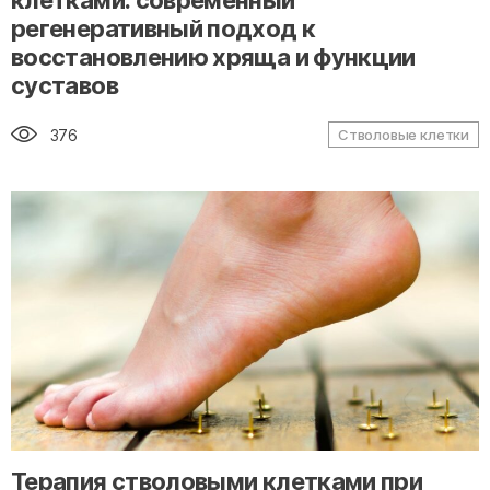
клетками: современный
регенеративный подход к
восстановлению хряща и функции
суставов
376
Стволовые клетки
" alt="loading" class="img-responsive"/>
Терапия стволовыми клетками при