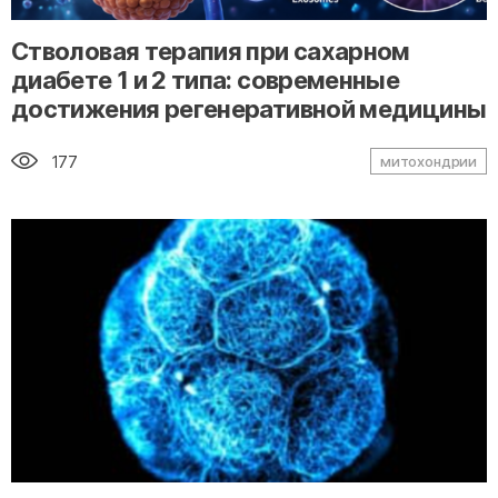
" alt="loading" class="img-responsive"/>
Стволовая терапия при сахарном
диабете 1 и 2 типа: современные
достижения регенеративной медицины
177
митохондрии