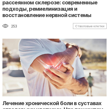
рассеянном склерозе: современные
подходы, ремиелинизация и
восстановление нервной системы
253
Стволовые клетки
" alt="loading" class="img-responsive"/>
Лечение хронической боли в суставах