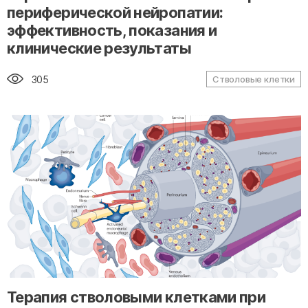
периферической нейропатии:
эффективность, показания и
клинические результаты
305
Стволовые клетки
" alt="loading" class="img-responsive"/>
Терапия стволовыми клетками при