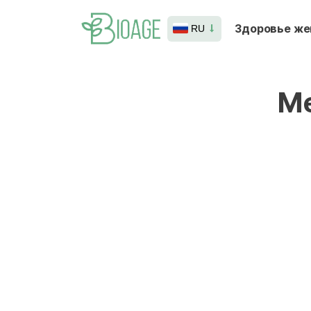
Здоровье ж
RU
Ме