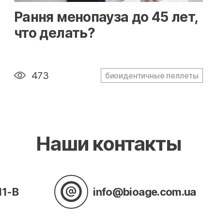
" alt="loading" class="img-responsive"/>
Рання менопауза до 45 лет,
что делать?
473
биоидентичные пеллеты
Наши контакты
11-В
info@bioage.com.ua