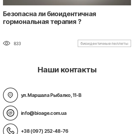
" alt="loading" class="img-responsive"/>
Безопасна ли биоидентичная
гормональная терапия ?
833
биоидентичные пеллеты
Наши контакты
ул. Маршала Рыбалко, 11-В
info@bioage.com.ua
+38 (097) 252-48-76