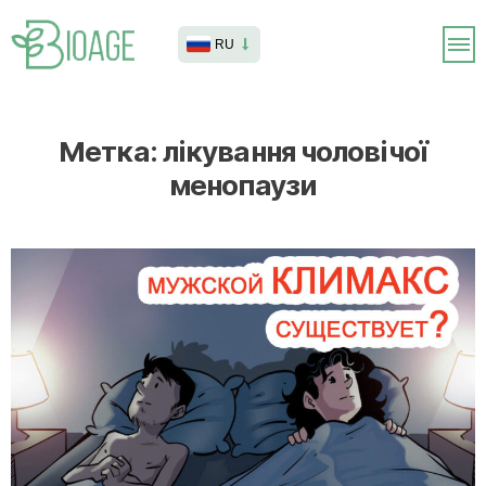
RU
Метка:
лікування чоловічої
менопаузи