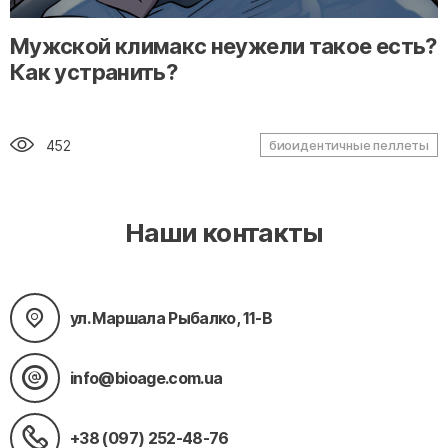
" alt="loading" class="img-responsive"/>
Мужской климакс неужели такое есть?
Как устранить?
452
биоидентичные пеллеты
Наши контакты
ул. Маршала Рыбалко, 11-В
info@bioage.com.ua
+38 (097) 252-48-76