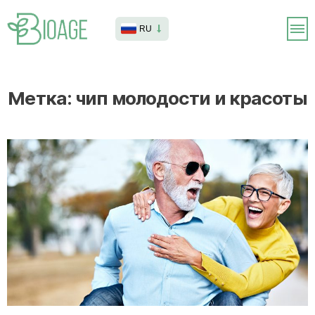
RU
Метка:
чип молодости и красоты