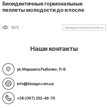
" alt="loading" class="img-responsive"/>
Биоидентичные гормональные
пеллеты молодости до и после
1572
биоидентичные пеллеты
Наши контакты
ул. Маршала Рыбалко, 11-В
info@bioage.com.ua
+38 (097) 252-48-76