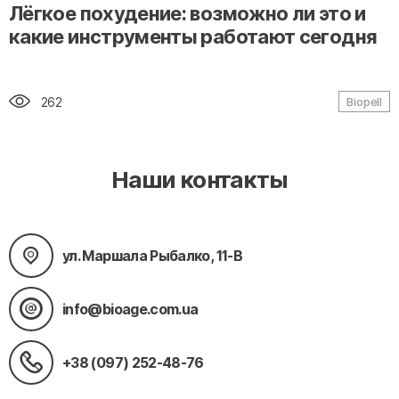
" alt="loading" class="img-responsive"/>
Лёгкое похудение: возможно ли это и
какие инструменты работают сегодня
262
Biopell
Наши контакты
ул. Маршала Рыбалко, 11-В
info@bioage.com.ua
+38 (097) 252-48-76