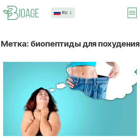
RU
Метка:
биопептиды для похудения