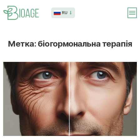
RU
Метка:
біогормональна терапія