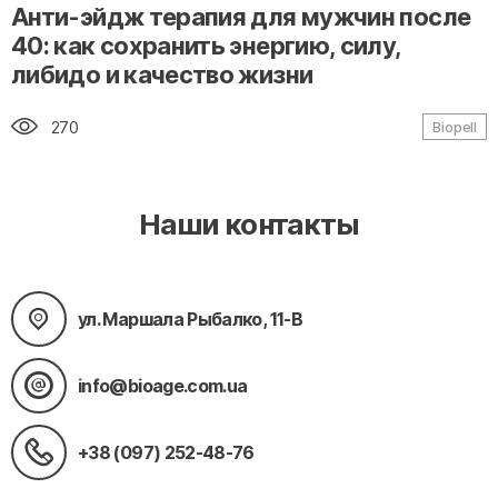
" alt="loading" class="img-responsive"/>
Анти-эйдж терапия для мужчин после
40: как сохранить энергию, силу,
либидо и качество жизни
270
Biopell
Наши контакты
ул. Маршала Рыбалко, 11-В
info@bioage.com.ua
+38 (097) 252-48-76