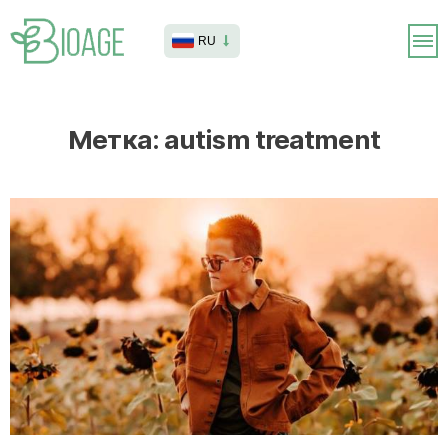
RU
Метка:
autism treatment