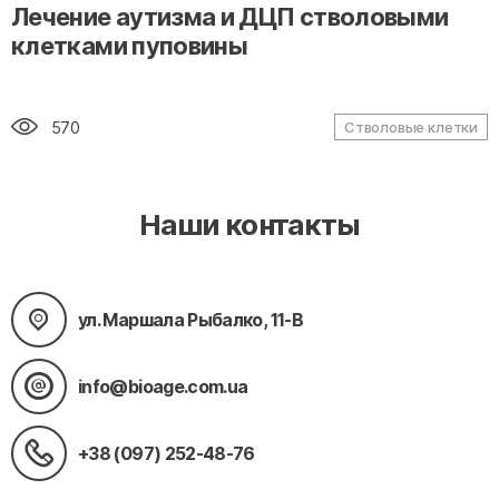
" alt="loading" class="img-responsive"/>
Лечение аутизма и ДЦП стволовыми
клетками пуповины
570
Стволовые клетки
Наши контакты
ул. Маршала Рыбалко, 11-В
info@bioage.com.ua
+38 (097) 252-48-76