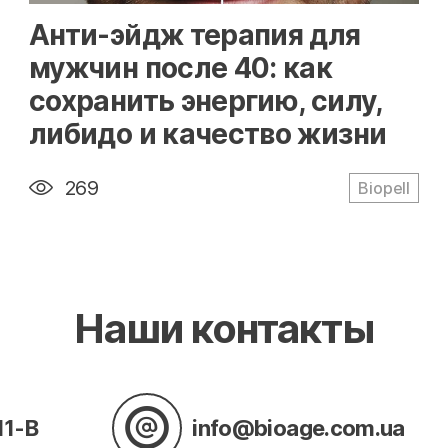
" alt="loading" class="img-responsive"/>
Анти-эйдж терапия для
мужчин после 40: как
сохранить энергию, силу,
либидо и качество жизни
269
Biopell
Наши контакты
11-В
info@bioage.com.ua