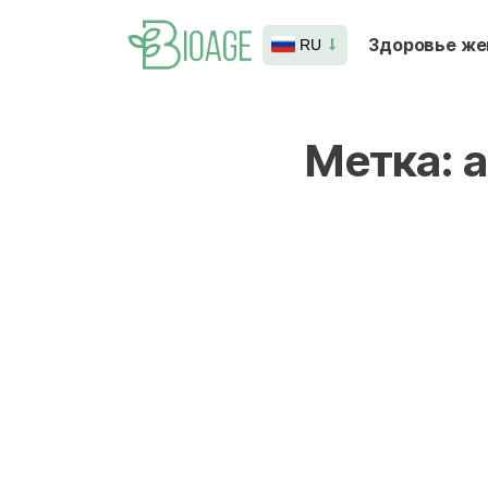
Здоровье ж
RU
Метка:
a